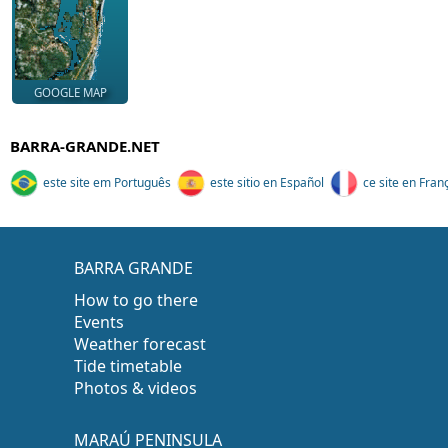
GOOGLE MAP
BARRA-GRANDE.NET
este site em Português
este sitio en Español
ce site en Fran
BARRA GRANDE
How to go there
Events
Weather forecast
Tide timetable
Photos & videos
MARAÚ PENINSULA