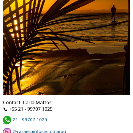
Contact: Carla Mattos
📞 +55 21 - 99707 1025
21 - 99707 1025
@casaespiritosantomarau