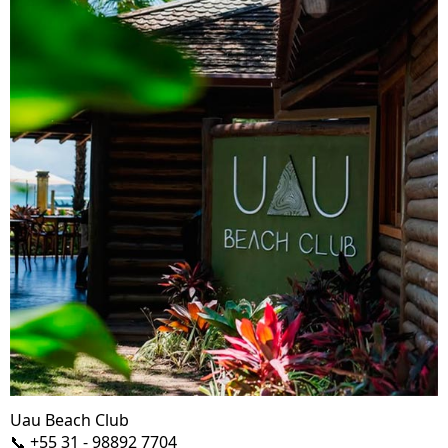
Uau Beach Club
📞 +55 31 - 98892 7704