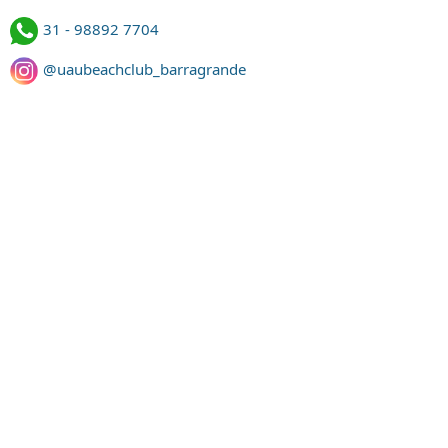
31 - 98892 7704
@uaubeachclub_barragrande