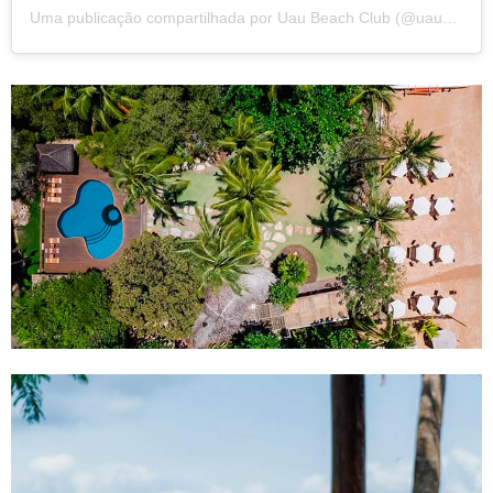
Uma publicação compartilhada por Uau Beach Club (@uaubeachclub_barragrande)