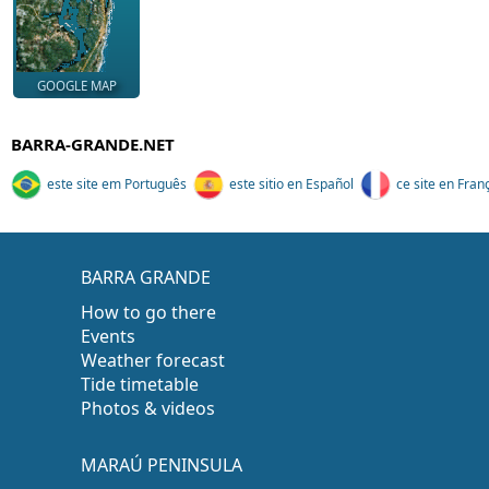
GOOGLE MAP
BARRA-GRANDE.NET
este site em Português
este sitio en Español
ce site en Fran
BARRA GRANDE
How to go there
Events
Weather forecast
Tide timetable
Photos & videos
MARAÚ PENINSULA