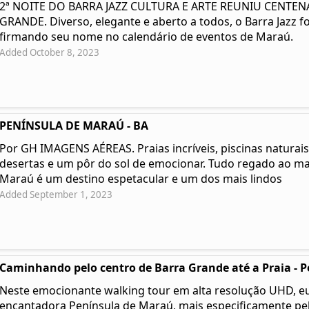
2ª NOITE DO BARRA JAZZ CULTURA E ARTE REUNIU CENTE
GRANDE. Diverso, elegante e aberto a todos, o Barra Jazz fo
firmando seu nome no calendário de eventos de Maraú.
Added October 8, 2023
PENÍNSULA DE MARAÚ - BA
Por GH IMAGENS AÉREAS. Praias incríveis, piscinas naturais,
desertas e um pôr do sol de emocionar. Tudo regado ao ma
Maraú é um destino espetacular e um dos mais lindos
Added September 1, 2023
Caminhando pelo centro de Barra Grande até a Praia - Pe
Neste emocionante walking tour em alta resolução UHD, eu
encantadora Península de Maraú, mais especificamente pel